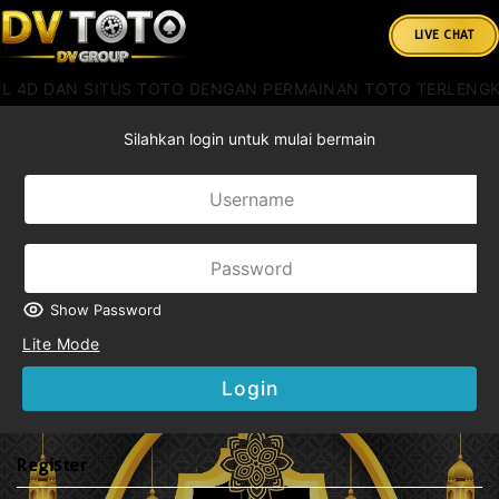
LIVE CHAT
L 4D DAN SITUS TOTO DENGAN PERMAINAN TOTO TERLENGK
Silahkan login untuk mulai bermain
Show Password
Lite Mode
Login
Register