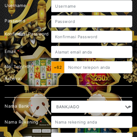
Username
*
Password
*
Konfirmasi Password
*
Email
*
No. Telp/HP
*
+62
Referral
-
Pengaturan Bank
Nama Bank
*
Nama Rekening
*