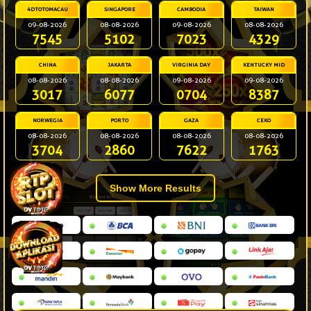
4DTOTOMACAU
SINGAPORE
CAMBODIA
TAIWAN
09-08-2026
08-08-2026
09-08-2026
08-08-2026
7545
5102
7023
4329
CHINA
JAKARTA
VIRGINIA DAY
KENTUCKY MID
08-08-2026
08-08-2026
09-08-2026
09-08-2026
3017
6077
0704
8387
NORWEGIA
PORTO
GAZA
CEKO
08-08-2026
08-08-2026
08-08-2026
08-08-2026
3704
2860
7622
1763
Show More Results